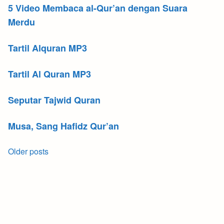
5 Video Membaca al-Qur’an dengan Suara
Merdu
Tartil Alquran MP3
Tartil Al Quran MP3
Seputar Tajwid Quran
Musa, Sang Hafidz Qur’an
Posts
Older posts
navigation