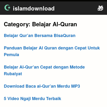
Skip
islamdownload
🎁
to
content
Category:
Belajar Al-Quran
Belajar Qur’an Bersama BisaQuran
Panduan Belajar Al Quran dengan Cepat Untuk
Pemula
Belajar Al-Qur’an Cepat dengan Metode
Rubaiyat
Download Baca al-Qur’an Merdu MP3
5 Video Ngaji Merdu Terbaik