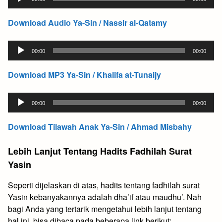
Player
Download Audio Ya-Sin / Nassir al-Qatamy
Audio
00:00
00:00
Player
Download MP3 Ya-Sin / Khalifa at-Tunaijy
Audio
00:00
00:00
Player
Download Tilawah Anak Ya-Sin / Ahmad Misbahy
Lebih Lanjut Tentang Hadits Fadhilah Surat
Yasin
Seperti dijelaskan di atas, hadits tentang fadhilah surat
Yasin kebanyakannya adalah dha’if atau maudhu’. Nah
bagi Anda yang tertarik mengetahui lebih lanjut tentang
hal ini, bisa dibaca pada beberapa link berikut: