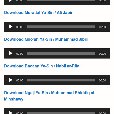
00:00
00:00
Player
Download Murattal Ya-Sin / Ali Jabir
Audio
00:00
00:00
Player
Download Qiro’ah Ya-Sin / Muhammad Jibril
Audio
00:00
00:00
Player
Download Bacaan Ya-Sin / Nabil ar-Rifa’i
Audio
00:00
00:00
Player
Download Ngaji Ya-Sin / Muhammad Shiddiq al-
Minshawy
Audio
00:00
00:00