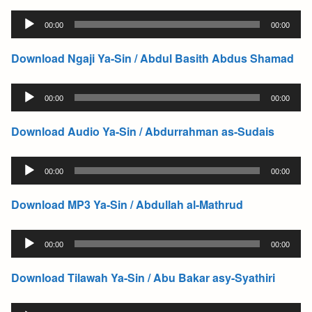
Audio
00:00
00:00
Player
Download Ngaji Ya-Sin / Abdul Basith Abdus Shamad
Audio
00:00
00:00
Player
Download Audio Ya-Sin / Abdurrahman as-Sudais
Audio
00:00
00:00
Player
Download MP3 Ya-Sin / Abdullah al-Mathrud
Audio
00:00
00:00
Player
Download Tilawah Ya-Sin / Abu Bakar asy-Syathiri
Audio