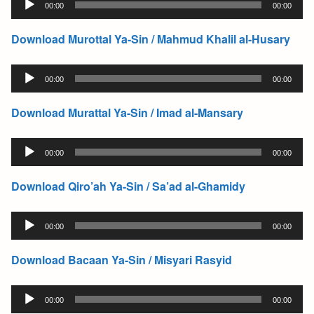
00:00
00:00
Player
Download Murottal Ya-Sin / Mahmud Khalil al-Husary
Audio
00:00
00:00
Player
Download Murattal Ya-Sin / Imad al-Mansary
Audio
00:00
00:00
Player
Download Qiro’ah Ya-Sin / Sa’ad al-Ghamidy
Audio
00:00
00:00
Player
Download Bacaan Ya-Sin / Misyari Rasyid
Audio
00:00
00:00
Player