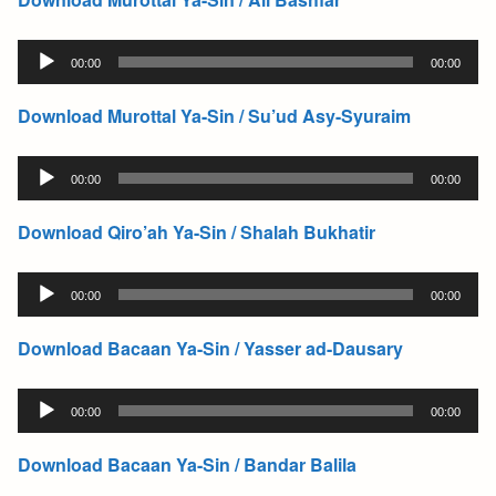
Audio
00:00
00:00
Player
Download Murottal Ya-Sin / Su’ud Asy-Syuraim
Audio
00:00
00:00
Player
Download Qiro’ah Ya-Sin / Shalah Bukhatir
Audio
00:00
00:00
Player
Download Bacaan Ya-Sin / Yasser ad-Dausary
Audio
00:00
00:00
Player
Download Bacaan Ya-Sin / Bandar Balila