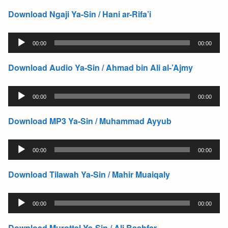
Download Ngaji Ya-Sin / Hani ar-Rifa’i
Audio
00:00
00:00
Player
Download Audio Ya-Sin / Ahmad bin Ali al-’Ajmy
Audio
00:00
00:00
Player
Download MP3 Ya-Sin / Muhammad Ayyub
Audio
00:00
00:00
Player
Download Tilawah Ya-Sin / Mahir Muaiqaly
Audio
00:00
00:00
Player
Download Murottal Ya-Sin / Ali Bashfar