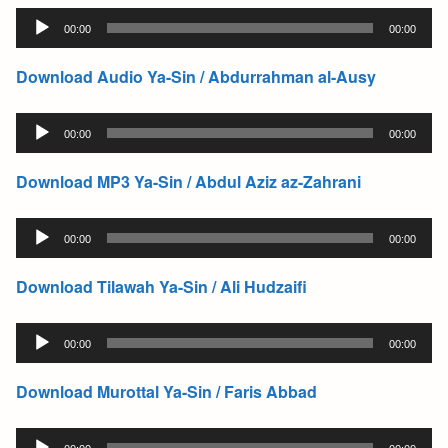
Audio
00:00
00:00
Player
Download Audio Ya-Sin / Abdurrahman al-Ausy
Audio
00:00
00:00
Player
Download MP3 Ya-Sin / Abdul Aziz az-Zahrani
Audio
00:00
00:00
Player
Download Tilawah Ya-Sin / Ali Hudzaifi
Audio
00:00
00:00
Player
Download Murottal Ya-Sin / Faris Abbad
Audio