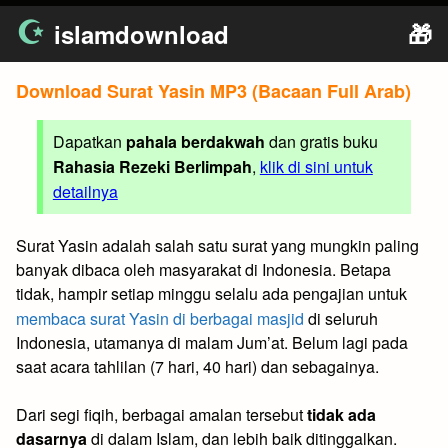
Skip
islamdownload
🎁
to
content
Download Surat Yasin MP3 (Bacaan Full Arab)
Dapatkan
pahala berdakwah
dan gratis buku
Rahasia Rezeki Berlimpah
,
klik di sini untuk
detailnya
Surat Yasin adalah salah satu surat yang mungkin paling
banyak dibaca oleh masyarakat di Indonesia. Betapa
tidak, hampir setiap minggu selalu ada pengajian untuk
membaca surat Yasin di berbagai masjid
di seluruh
Indonesia, utamanya di malam Jum’at. Belum lagi pada
saat acara tahlilan (7 hari, 40 hari) dan sebagainya.
Dari segi fiqih, berbagai amalan tersebut
tidak ada
dasarnya
di dalam Islam, dan lebih baik ditinggalkan.