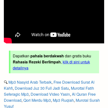
Dapatkan
pahala berdakwah
dan gratis buku
Rahasia Rezeki Berlimpah
,
klik di sini untuk
detailnya
🔍
Mp3 Nasyid Arab Terbaik
,
Free Download Surat Al
Kahfi
,
Download Juz 30 Full Jadi Satu
,
Murottal Fatih
Seferagic Mp3
,
Download Video Yasin
,
Al Quran Free
Download
,
Qori Merdu Mp3
,
Mp3 Ruqiah
,
Murotal Surah
Yusuf