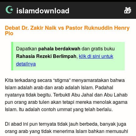
Skip
islamdownload
🎁
to
content
Debat Dr. Zakir Naik vs Pastor Ruknuddin Henry
Pio
Dapatkan
pahala berdakwah
dan gratis buku
Rahasia Rezeki Berlimpah
,
klik di sini untuk
detailnya
Kita terkadang secara “stigma” menyamaratakan bahwa
Islam adalah arab dan arab adalah Islam. Padahal
nyatanya tidak begitu. Terbukti Abu Jahal dan Abu Lahab
pun orang arab tulen akan tetapi mereka menolak agama
Islam. Itu adalah contoh ummat yang telah berlalu.
Di abad ini pun ternyata tidak jauh berbeda, banyak juga
orang arab yang tidak menerima Islam bahkan memusuhi