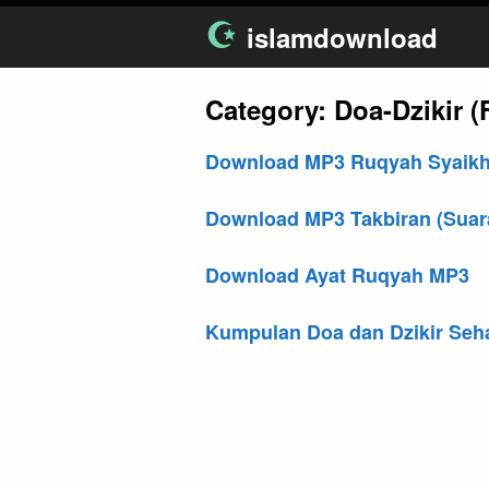
Skip
islamdownload
to
content
Category:
Doa-Dzikir (F
Download MP3 Ruqyah Syaikh
Download MP3 Takbiran (Suara T
Download Ayat Ruqyah MP3
Kumpulan Doa dan Dzikir Seha