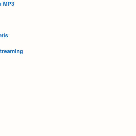
u MP3
tis
treaming