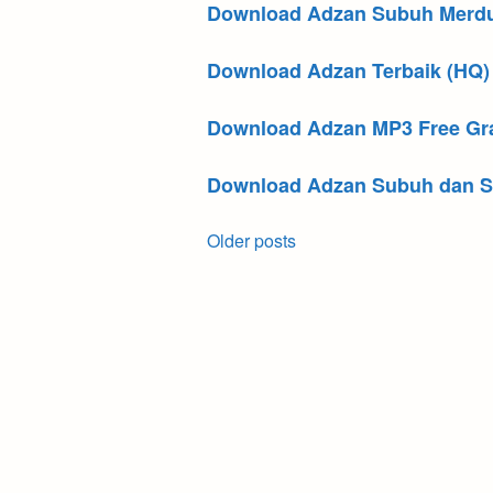
Download Adzan Subuh Merd
Download Adzan Terbaik (HQ)
Download Adzan MP3 Free Gra
Download Adzan Subuh dan S
Posts
Older posts
navigation