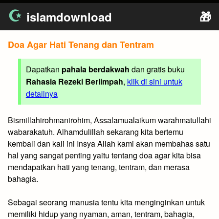
Skip
islamdownload
🎁
to
content
Doa Agar Hati Tenang dan Tentram
Dapatkan
pahala berdakwah
dan gratis buku
Rahasia Rezeki Berlimpah
,
klik di sini untuk
detailnya
Bismillahirohmanirohim, Assalamualaikum warahmatullahi
wabarakatuh. Alhamdulillah sekarang kita bertemu
kembali dan kali ini Insya Allah kami akan membahas satu
hal yang sangat penting yaitu tentang doa agar kita bisa
mendapatkan hati yang tenang, tentram, dan merasa
bahagia.
Sebagai seorang manusia tentu kita menginginkan untuk
memiliki hidup yang nyaman, aman, tentram, bahagia,