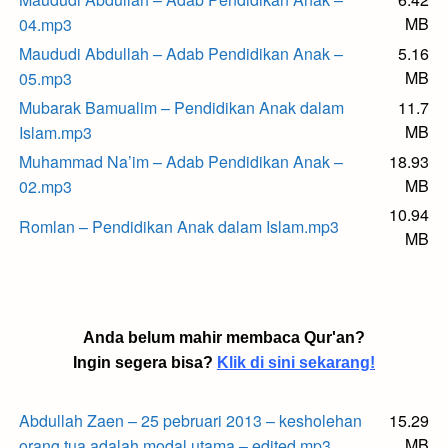
MB
04.mp3
Maududi Abdullah – Adab Pendidikan Anak –
5.16
MB
05.mp3
Mubarak Bamualim – Pendidikan Anak dalam
11.7
MB
Islam.mp3
Muhammad Na’im – Adab Pendidikan Anak –
18.93
MB
02.mp3
10.94
Romlan – Pendidikan Anak dalam Islam.mp3
MB
Anda belum mahir membaca Qur'an?
Ingin segera bisa?
Klik di sini sekarang!
Abdullah Zaen – 25 pebruari 2013 – kesholehan
15.29
MB
orang tua adalah modal utama – edited.mp3