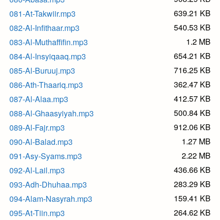
639.21 KB
081-At-Takwiir.mp3
540.53 KB
082-Al-Infithaar.mp3
1.2 MB
083-Al-Muthaffifin.mp3
654.21 KB
084-Al-Insyiqaaq.mp3
716.25 KB
085-Al-Buruuj.mp3
362.47 KB
086-Ath-Thaariq.mp3
412.57 KB
087-Al-Alaa.mp3
500.84 KB
088-Al-Ghaasyiyah.mp3
912.06 KB
089-Al-Fajr.mp3
1.27 MB
090-Al-Balad.mp3
2.22 MB
091-Asy-Syams.mp3
436.66 KB
092-Al-Lail.mp3
283.29 KB
093-Adh-Dhuhaa.mp3
159.41 KB
094-Alam-Nasyrah.mp3
264.62 KB
095-At-Tiin.mp3