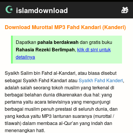
Skip
islamdownload
🎁
to
content
Download Murottal MP3 Fahd Kandari (Kanderi)
Dapatkan
pahala berdakwah
dan gratis buku
Rahasia Rezeki Berlimpah
,
klik di sini untuk
detailnya
Syaikh Salim bin Fahd al-Kandari, atau biasa disebut
sebagai Syaikh Fahd Kandari atau
Syaikh Fahd Kanderi
,
adalah salah seorang tokoh muslim yang terkenal di
berbagai belahan dunia dikarenakan dua hal: yang
pertama yaitu acara televisinya yang mengunjungi
berbagai muslim penuh prestasi di seluruh dunia, dan
yang kedua yaitu MP3 lantunan suaranya (murottal /
tilawah) dalam membaca al-Qur’an yang indah dan
menenangkan hati.