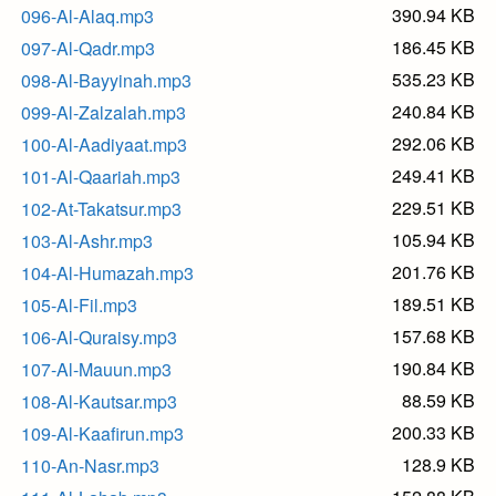
390.94 KB
096-Al-Alaq.mp3
186.45 KB
097-Al-Qadr.mp3
535.23 KB
098-Al-Bayyinah.mp3
240.84 KB
099-Al-Zalzalah.mp3
292.06 KB
100-Al-Aadiyaat.mp3
249.41 KB
101-Al-Qaariah.mp3
229.51 KB
102-At-Takatsur.mp3
105.94 KB
103-Al-Ashr.mp3
201.76 KB
104-Al-Humazah.mp3
189.51 KB
105-Al-Fil.mp3
157.68 KB
106-Al-Quraisy.mp3
190.84 KB
107-Al-Mauun.mp3
88.59 KB
108-Al-Kautsar.mp3
200.33 KB
109-Al-Kaafirun.mp3
128.9 KB
110-An-Nasr.mp3