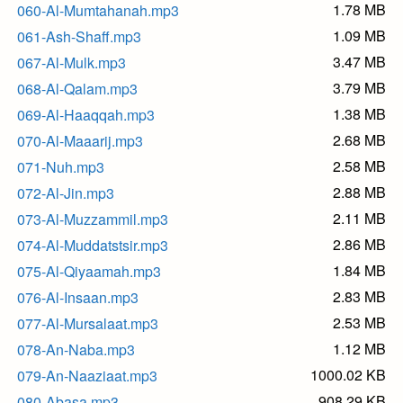
1.78 MB
060-Al-Mumtahanah.mp3
1.09 MB
061-Ash-Shaff.mp3
3.47 MB
067-Al-Mulk.mp3
3.79 MB
068-Al-Qalam.mp3
1.38 MB
069-Al-Haaqqah.mp3
2.68 MB
070-Al-Maaarij.mp3
2.58 MB
071-Nuh.mp3
2.88 MB
072-Al-Jin.mp3
2.11 MB
073-Al-Muzzammil.mp3
2.86 MB
074-Al-Muddatstsir.mp3
1.84 MB
075-Al-Qiyaamah.mp3
2.83 MB
076-Al-Insaan.mp3
2.53 MB
077-Al-Mursalaat.mp3
1.12 MB
078-An-Naba.mp3
1000.02 KB
079-An-Naaziaat.mp3
908.29 KB
080-Abasa.mp3