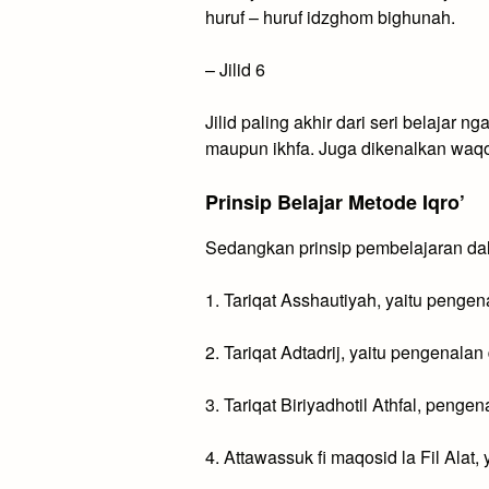
huruf – huruf idzghom bighunah.
–
Jilid 6
Jilid paling akhir dari seri belajar
maupun ikhfa. Juga dikenalkan waq
Prinsip Belajar Metode Iqro’
Sedangkan prinsip pembelajaran dalam 
1.
Tariqat Asshautiyah, yaitu pengena
2.
Tariqat Adtadrij, yaitu pengenala
3.
Tariqat Biriyadhotil Athfal, penge
4.
Attawassuk fi maqosid la Fil Alat