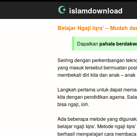
Skip
islamdownload
to
content
Belajar Ngaji Iqra’ – Mudah dan
Dapatkan
pahala berdakw
Seiring dengan perkembangan teknol
yang masuk tersebut bermuatan posi
membekali diri kita dan anak – ana
Langkah pertama untuk dapat memaha
kita dengan pendidikan agama. Salah
bisa ngaji,
loh
.
Ada beberapa metode yang digunakan
belajar ngaji Iqra’. Metode ngaji Iq
berhasil mempelajari cara membac