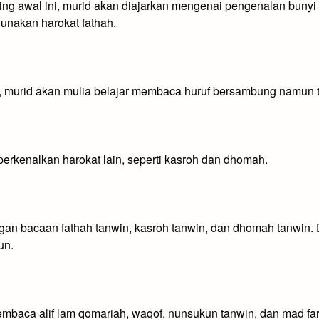
paling awal ini, murid akan diajarkan mengenai pengenalan bunyi 
gunakan harokat fathah.
nya, murid akan mulia belajar membaca huruf bersambung namun t
emperkenalkan harokat lain, seperti kasroh dan dhomah.
gan bacaan fathah tanwin, kasroh tanwin, dan dhomah tanwin. 
un.
 membaca alif lam qomariah, waqof, nunsukun tanwin, dan mad fa