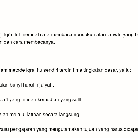
 ngaji Iqra’ ini memuat cara membaca nunsukun atau tanwin yang 
of dan cara membacanya.
metode Iqra’ itu sendiri terdiri lima tingkatan dasar, yaitu:
lan bunyi huruf hijaiyah.
n dari yang mudah kemudian yang sulit.
nalan melalui latihan secara langsung.
, yaitu pengajaran yang mengutamakan tujuan yang harus dicap