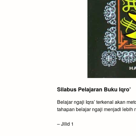
Silabus Pelajaran Buku Iqro’
Belajar ngaji Iqra’
terkenal akan meto
tahapan belajar ngaji menjadi lebih m
–
Jilid 1