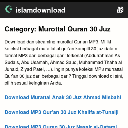
Skip
islamdownload
🎁
to
content
Category:
Murottal Quran 30 Juz
Download dan streaming murottal Qur’an MP3. Miliki
koleksi berbagai murattal al qur’an komplit 30 juz dalam
format MP3 dari berbagai qari’ terkenal (Abdurrahman As
Sudais, Abu Usamah, Ahmad Saud, Muhammad Thaha al
Junaid, Ziyad Patel, …). Ingin punya koleksi MP3 murrattal
Qur’an 30 juz dari berbagai qari? Tinggal download di sini,
pilih sesuai keinginan Anda.
Download Murattal Anak 30 Juz Ahmad Misbahi
Download MP3 Qur’an 30 Juz Khalifa at-Tunaiji
Download MP3 Quran 30 Juz Nassir al-Qatami