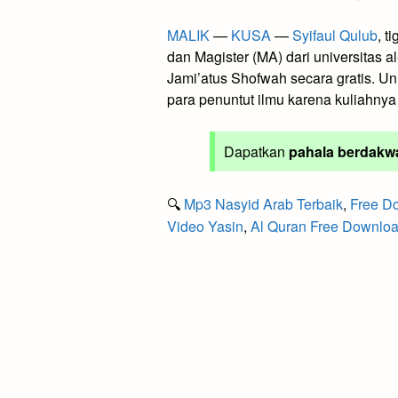
MALIK
—
KUSA
—
Syifaul Qulub
, t
dan Magister (MA) dari universitas 
Jami’atus Shofwah secara gratis. Un
para penuntut ilmu karena kuliahnya
Dapatkan
pahala berdakw
🔍
Mp3 Nasyid Arab Terbaik
,
Free Do
Video Yasin
,
Al Quran Free Downlo