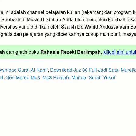
iga ini adalah channel pelajaran kuliah (rekaman) dari program 
al-Shofwah di Mesir. Di sinilah Anda bisa menonton kembali r
iversitas yang didirikan oleh Syaikh Dr. Wahid Abdussalaam Bal
 gratis dan pelajaran yang diberikannya cukup mumpuni, masya
ah
dan gratis buku
Rahasia Rezeki Berlimpah
,
klik di sini unt
wnload Surat Al Kahfi
,
Download Juz 30 Full Jadi Satu
,
Murott
ad
,
Qori Merdu Mp3
,
Mp3 Ruqiah
,
Murotal Surah Yusuf