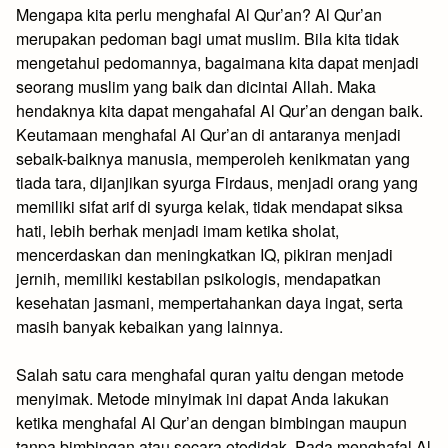
Mengapa kita perlu menghafal Al Qur’an? Al Qur’an
merupakan pedoman bagi umat muslim. Bila kita tidak
mengetahui pedomannya, bagaimana kita dapat menjadi
seorang muslim yang baik dan dicintai Allah. Maka
hendaknya kita dapat mengahafal Al Qur’an dengan baik.
Keutamaan menghafal Al Qur’an di antaranya menjadi
sebaik-baiknya manusia, memperoleh kenikmatan yang
tiada tara, dijanjikan syurga Firdaus, menjadi orang yang
memiliki sifat arif di syurga kelak, tidak mendapat siksa
hati, lebih berhak menjadi imam ketika sholat,
mencerdaskan dan meningkatkan IQ, pikiran menjadi
jernih, memiliki kestabilan psikologis, mendapatkan
kesehatan jasmani, mempertahankan daya ingat, serta
masih banyak kebaikan yang lainnya.
Salah satu cara menghafal quran yaitu dengan metode
menyimak. Metode minyimak ini dapat Anda lakukan
ketika menghafal Al Qur’an dengan bimbingan maupun
tanpa bimbingan atau secara otodidak. Pada menghafal Al