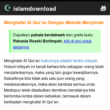
Skip
islamdownload
🎁
to
content
Menghafal Al Qur’an Dengan Metode Menyimak
Dapatkan
pahala berdakwah
dan gratis buku
Rahasia Rezeki Berlimpah
,
klik di sini untuk
detailnya
Menghafal Al Qur’an
hukumnya adalah fardhu kifayah
.
Hukum kifayah ini berati bahwa bila sebagian orang telah
menjalankannya, maka yang lain gugur kewajibannya.
Sebaliknya bila tidak ada satu pun orang yang
melaksanakannya, maka akan berdosa semua umat.
Meskipun telah disebutkan demikian,hendaknya kita
berlomba-lomba dalam kebaikan, termasuk dalam
beribadah menghafal Al Qur’an.